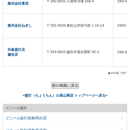
〒340-0835 八潮市浮塚 568-4
048-99
株式会社東花
株式会社ねぎし
〒355-0028 東松山市箭弓町 1-10-14
0493-2
矢板提灯店
〒343-0843 越谷市蒲生茜町 40-3
048-98
越谷店
<提灯（ちょうちん）の高山商店 トップページへ戻る>
ビニール提灯
ビニール提灯(装飾用)丸型