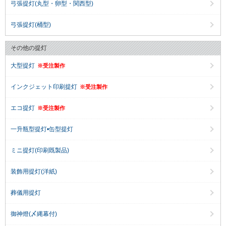
弓張提灯(丸型・卵型・関西型)
弓張提灯(桶型)
その他の提灯
大型提灯
※受注製作
インクジェット印刷提灯
※受注製作
エコ提灯
※受注製作
一升瓶型提灯•缶型提灯
ミニ提灯(印刷既製品)
装飾用提灯(洋紙)
葬儀用提灯
御神燈(〆縄幕付)