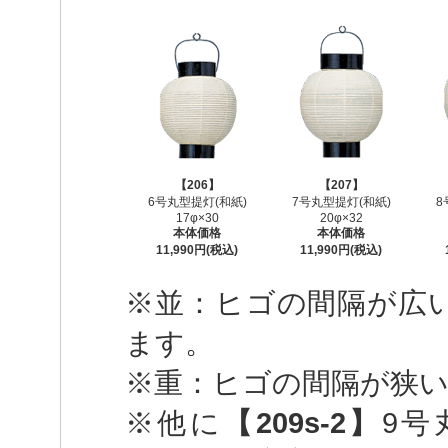
【206】
【207】
6号丸型提灯(和紙)
7号丸型提灯(和紙)
8
17φ×30
20φ×32
本体価格
本体価格
11,990円(税込)
11,990円(税込)
※並：ヒゴの間隔が広
ます。
※重：ヒゴの間隔が狭
※他に
【209s-2】
9号