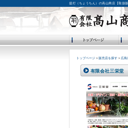
提灯（ちょうちん）の高山商店【取扱販
トップページ
>
販売店を探す
>
広島
有限会社三栄堂