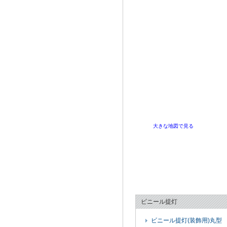
大きな地図で見る
ビニール提灯
ビニール提灯(装飾用)丸型