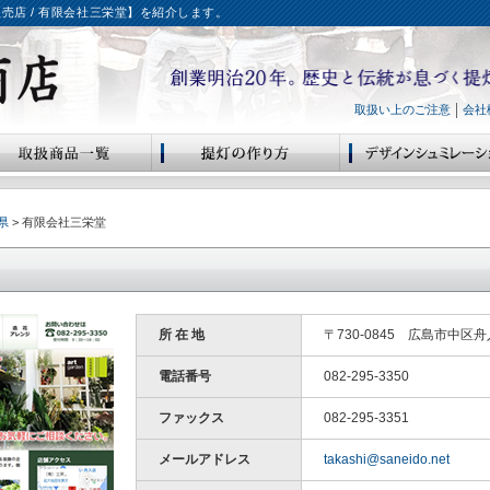
売店 / 有限会社三栄堂】を紹介します。
取扱い上のご注意
会社
県
> 有限会社三栄堂
所 在 地
〒730-0845 広島市中区舟
電話番号
082-295-3350
ファックス
082-295-3351
メールアドレス
takashi@saneido.net