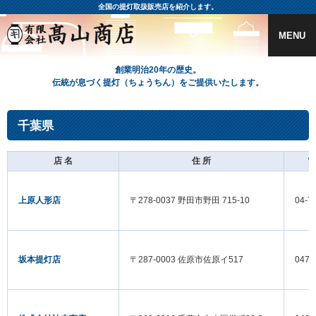
全国の提灯取扱販売店を紹介します。
MENU
創業明治20年の歴史。
伝統が息づく提灯（ちょうちん）をご提供いたします。
千葉県
店 名
住 所
電
上原人形店
〒278-0037 野田市野田 715-10
04-7
坂本提灯店
〒287-0003 佐原市佐原イ517
0478