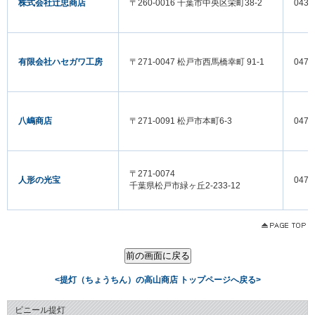
株式会社辻忠商店
〒260-0016 千葉市中央区栄町38-2
043-
有限会社ハセガワ工房
〒271-0047 松戸市西馬橋幸町 91-1
047-
八嶋商店
〒271-0091 松戸市本町6-3
047-
〒271-0074
人形の光宝
047-
千葉県松戸市緑ヶ丘2-233-12
<提灯（ちょうちん）の高山商店 トップページへ戻る>
ビニール提灯